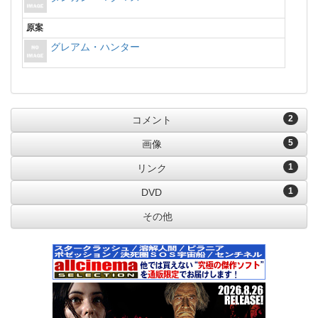
原案
グレアム・ハンター
2
コメント
5
画像
1
リンク
1
DVD
その他