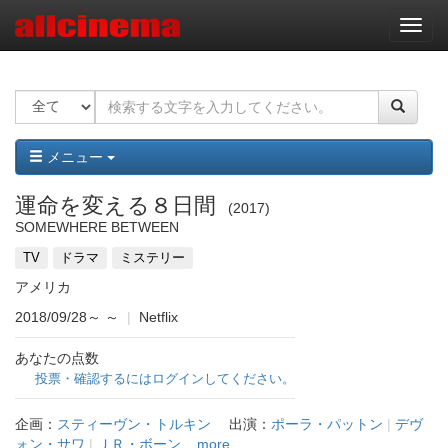
ナ
ビ
ゲ
ー
シ
ョ
ン
メニュー
運命を変える８日間
2017
SOMEWHERE BETWEEN
TV
ドラマ
ミステリー
アメリカ
2018/09/28～
～
|
Netflix
あなたの点数
投票・確認するにはログインしてください。
企画：
スティーヴン・トルキン
出演：
ポーラ・パットン
|
デヴ
ォン・サワ
|
ＪＲ・ボーン
...more