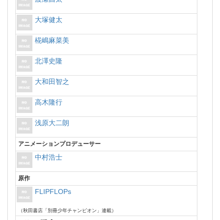
大塚健太
椛嶋麻菜美
北澤史隆
大和田智之
高木隆行
浅原大二朗
アニメーションプロデューサー
中村浩士
原作
FLIPFLOPs
（秋田書店「別冊少年チャンピオン」連載）