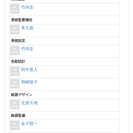
竹内圭
美術監督補佐
李凡善
美術設定
竹内圭
色彩設計
田中直人
岡崎順子
銃器デザイン
北原大地
銃器監修
金子賢一