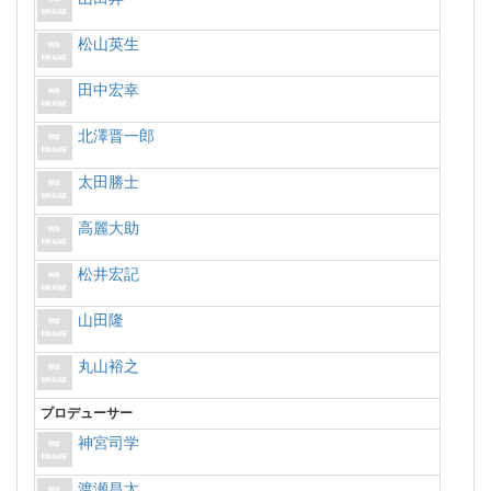
松山英生
田中宏幸
北澤晋一郎
太田勝士
高麗大助
松井宏記
山田隆
丸山裕之
プロデューサー
神宮司学
渡瀬昌太