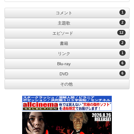
1
コメント
2
主題歌
12
エピソード
2
書籍
1
リンク
6
Blu-ray
6
DVD
その他