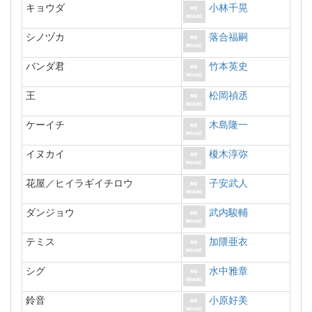
キョウダ
小林千晃
シノヅカ
落合福嗣
バンダ君
竹本英史
王
松岡禎丞
ケーイチ
木島隆一
イヌカイ
榎木淳弥
花屋／ヒイラギイチロウ
子安武人
ダンジョウ
武内駿輔
テミス
加隈亜衣
シグ
水中雅章
鈴音
小原好美