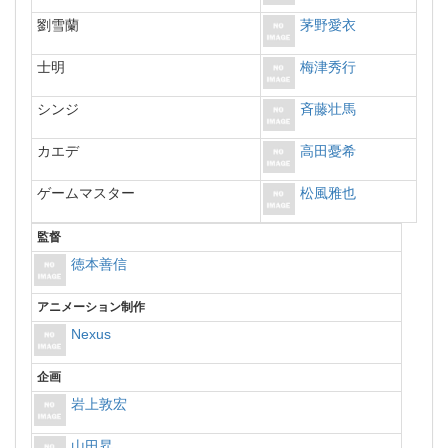
劉雪蘭
茅野愛衣
士明
梅津秀行
シンジ
斉藤壮馬
カエデ
高田憂希
ゲームマスター
松風雅也
監督
徳本善信
アニメーション制作
Nexus
企画
岩上敦宏
山田昇