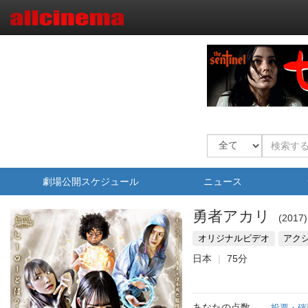
劇場公開スケジュール
ニュース
勇者アカリ
2017
オリジナルビデオ
アク
日本
75分
あなたの点数
投票・確