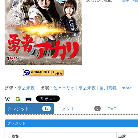
監督：
奈之未夜
出演：
佐々木リオ
|
奈之未夜
|
留川真帆
...more
クレジット
13
コメント
0
DVD
クレジット
監督
出演