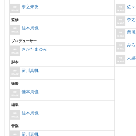
奈之未夜
佐々
奈之
監修
佳本周也
留川
プロデューサー
みろ
さかたまゆみ
大里
脚本
留川真帆
撮影
佳本周也
編集
佳本周也
音楽
留川真帆