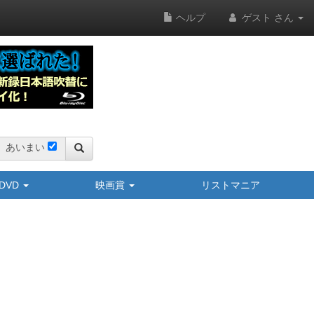
ヘルプ
ゲスト さん
あいまい
y/DVD
映画賞
リストマニア