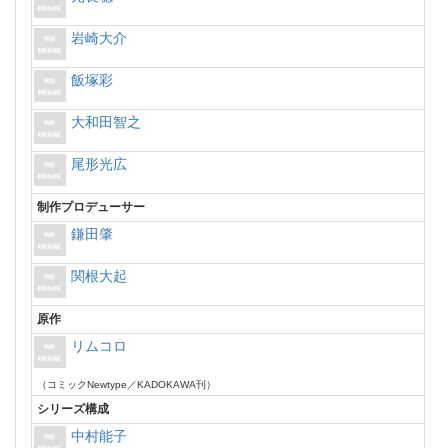
岩崎大介
飯塚彩
大和田智之
尾形光広
制作プロデューサー
鎌田肇
関根大起
原作
リムコロ
（コミックNewtype／KADOKAWA刊）
シリーズ構成
中村能子