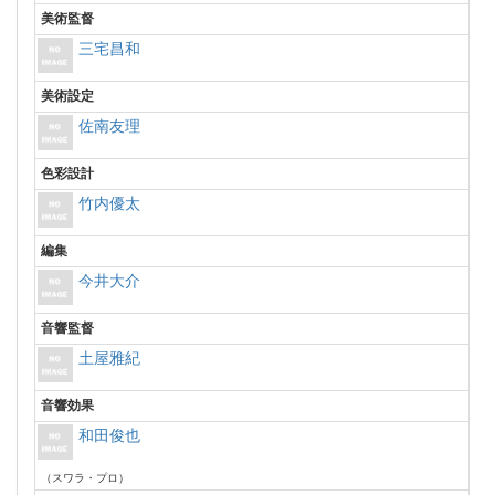
美術監督
三宅昌和
美術設定
佐南友理
色彩設計
竹内優太
編集
今井大介
音響監督
土屋雅紀
音響効果
和田俊也
（スワラ・プロ）