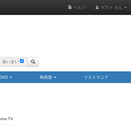
ヘルプ
ゲスト さん
あいまい
y/DVD
映画賞
リストマニア
ema TV