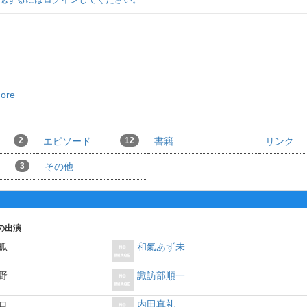
more
2
エピソード
12
書籍
リンク
3
その他
の出演
狐
和氣あず未
野
諏訪部順一
ロ
内田真礼