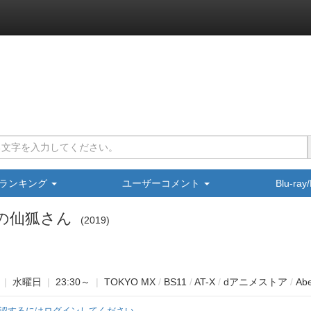
ランキング
ユーザーコメント
Blu-ra
の仙狐さん
2019
|
水曜日
|
23:30～
|
TOKYO MX
/
BS11
/
AT-X
/
dアニメストア
/
Ab
認するにはログインしてください。