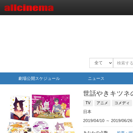
劇場公開スケジュール
ニュース
世話やきキツネ
TV
アニメ
コメディ
日本
2019/04/10
～
2019/06/26
あなたの点数
投票・確