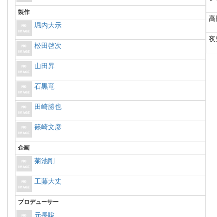
製作
高
堀内大示
夜
松田啓次
山田昇
石黒竜
田崎勝也
篠崎文彦
企画
菊池剛
工藤大丈
プロデューサー
元長聡