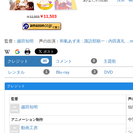
￥11,503
￥11,503
監督：
越田知明
声の出演：
和氣あず未
|
諏訪部順一
|
内田真礼
...
クレジット
40
コメント
0
主題歌
レンタル
1
Blu-ray
3
DVD
クレジット
監督
声
越田知明
仙
中
アニメーション制作
動画工房
シ