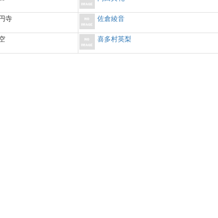
円寺
佐倉綾音
空
喜多村英梨