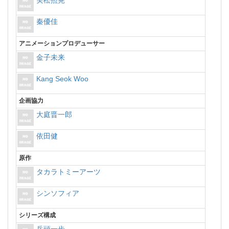
実松照晃
秦優佳
アニメーションプロデューサー
金子未来
Kang Seok Woo
企画協力
大庭晋一郎
依田健
原作
タカラトミーアーツ
シンソフィア
シリーズ構成