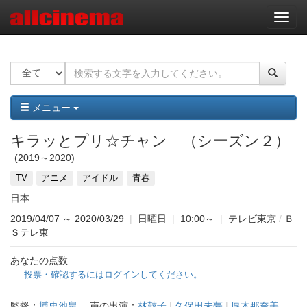
ナ
ビ
ゲ
ー
シ
ョ
ン
メニュー
キラッとプリ☆チャン （シーズン２）
2019～2020
TV
アニメ
アイドル
青春
日本
2019/04/07
～
2020/03/29
|
日曜日
|
10:00～
|
テレビ東京
/
Ｂ
Ｓテレ東
あなたの点数
投票・確認するにはログインしてください。
監督：
博史池畠
声の出演：
林鼓子
|
久保田未夢
|
厚木那奈美