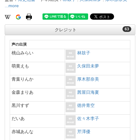
...more
63
クレジット
声の出演
桃山みらい
林鼓子
萌黄えも
久保田未夢
青葉りんか
厚木那奈美
金森まりあ
茜屋日海夏
黒川すず
徳井青空
だいあ
佐々木李子
赤城あんな
芹澤優