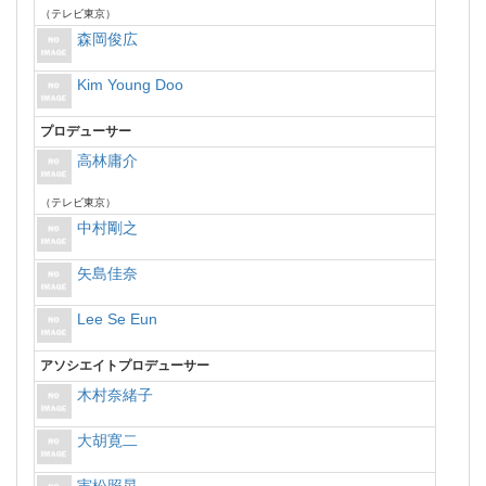
（テレビ東京）
森岡俊広
Kim Young Doo
プロデューサー
高林庸介
（テレビ東京）
中村剛之
矢島佳奈
Lee Se Eun
アソシエイトプロデューサー
木村奈緒子
大胡寛二