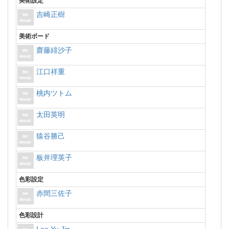
美術設定
吉崎正樹
美術ボード
齋藤緋沙子
江口祥重
桃内ツトム
太田英明
猿谷勝己
板井理英子
色彩設定
赤間三佐子
色彩設計