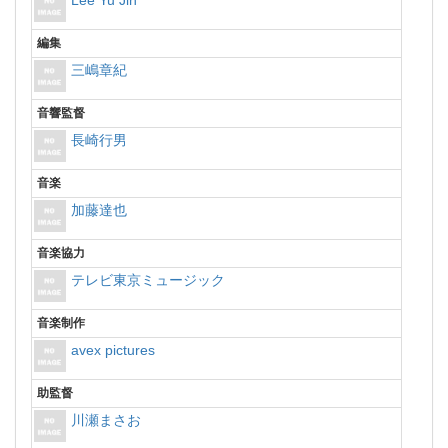
Lee Yu Jin
編集
三嶋章紀
音響監督
長崎行男
音楽
加藤達也
音楽協力
テレビ東京ミュージック
音楽制作
avex pictures
助監督
川瀬まさお