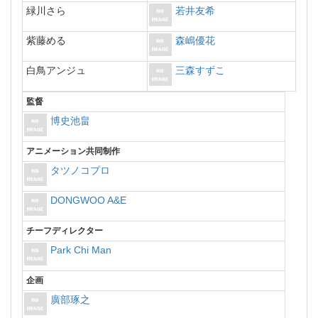
緑川さら
若井友希
紫藤める
森嶋優花
白鳥アンジュ
三森すずこ
監督
博史池畠
アニメーション共同制作
タツノコプロ
DONGWOO A&E
チーフディレクター
Park Chi Man
企画
廣部琢之