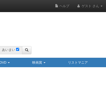
ヘルプ
ゲスト さん
あいまい
y/DVD
映画賞
リストマニア