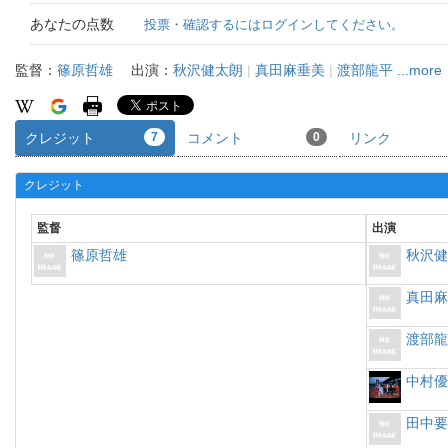
あなたの点数
投票・確認するにはログインしてください。
監督：
篠原哲雄
出演：
秋沢健太朗
|
真田麻垂美
|
渡部龍平
...more
クレジット
7
コメント
0
リンク
クレジット
監督
出演
篠原哲雄
秋沢
真田
渡部
中村
田中