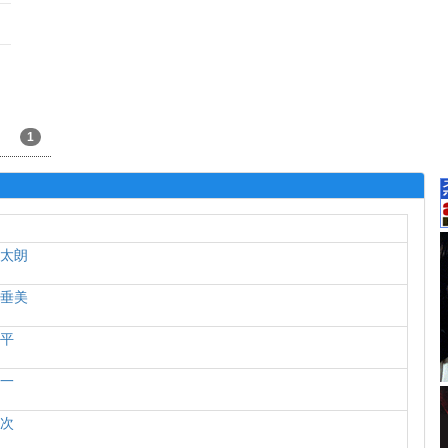
1
健太朗
麻垂美
龍平
優一
要次