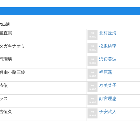
の出演
書直実
北村匠海
タガキナオミ
松坂桃李
行瑠璃
浜辺美波
解由小路三鈴
福原遥
依依
寿美菜子
ラス
釘宮理恵
古恒久
子安武人