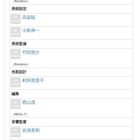
（Bamboo）
美術設定
高畠聡
小島伸一
美術監修
竹田悠介
（Bamboo）
色彩設計
村田恵里子
編集
西山茂
（REAL-T）
音響監督
岩浪美和