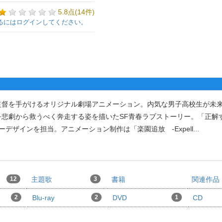
5.8点(14件)
るにはログインしてください。
督を手がけるオリジナル劇場アニメーション。内気な男子高校生が未来
悲劇から救うべく奔走する姿を描いたSF青春ラブストーリー。「正解
デザインを担当。アニメーション制作は「楽園追放 -Expell
...
12
主題歌
3
書籍
関連作品
2
Blu-ray
2
DVD
1
CD