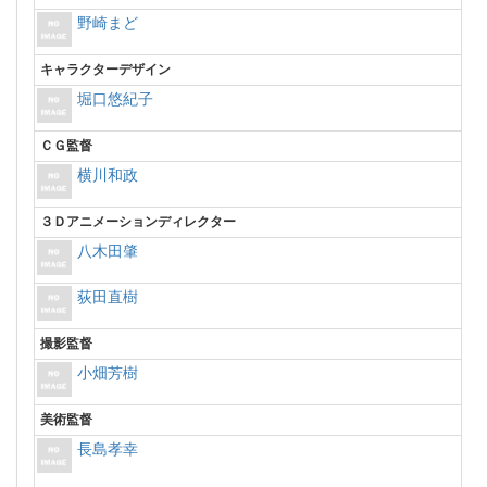
野崎まど
キャラクターデザイン
堀口悠紀子
ＣＧ監督
横川和政
３Ｄアニメーションディレクター
八木田肇
荻田直樹
撮影監督
小畑芳樹
美術監督
長島孝幸