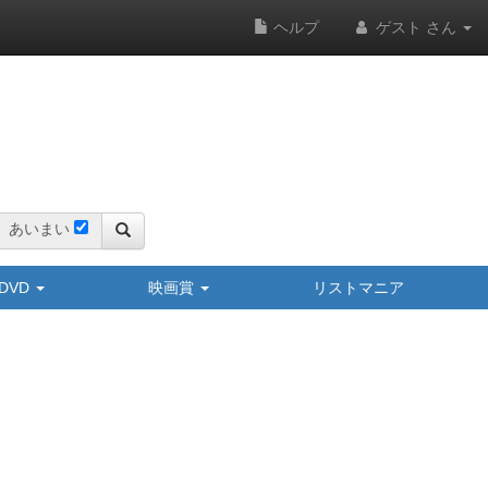
ヘルプ
ゲスト さん
あいまい
y/DVD
映画賞
リストマニア