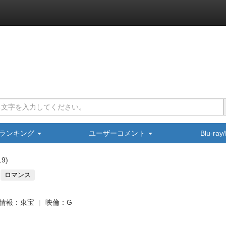
ランキング
ユーザーコメント
Blu-ra
19
ロマンス
情報：東宝
映倫：G