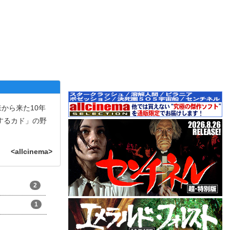
から来た10年
するカド」の野
<allcinema>
2
1