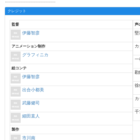
クレジット
監督
声
伊藤智彦
堅
カ
アニメーション制作
グラフィニカ
一
絵コンテ
勘
伊藤智彦
徐
出合小都美
カ
武藤健司
千
細田直人
製作
市川南