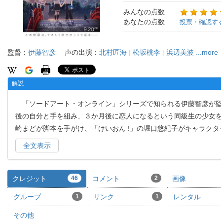
みんなの点数
あなたの点数
投票・確認す
監督：
伊藤智彦
声の出演：
北村匠海
|
松坂桃李
|
浜辺美波
...more
解説
「ソードアート・オンライン」シリーズで知られる伊藤智彦が監
後の自分と手を組み、３か月後に恋人になるという同級生の少女を
崎まどが脚本を手がけ、「けいおん !」の堀口悠紀子がキャラクター
全文表示
クレジット
46
コメント
2
画像
グループ
1
リンク
1
レンタル
その他