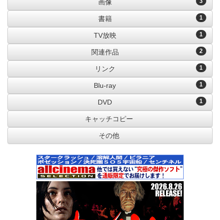
3
画像
1
書籍
1
TV放映
2
関連作品
1
リンク
1
Blu-ray
1
DVD
キャッチコピー
その他