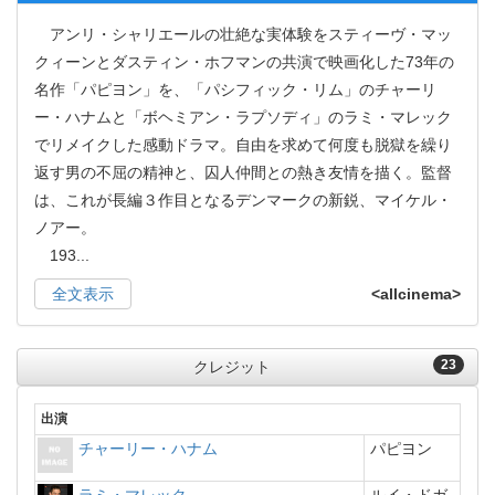
アンリ・シャリエールの壮絶な実体験をスティーヴ・マッ
クィーンとダスティン・ホフマンの共演で映画化した73年の
名作「パピヨン」を、「パシフィック・リム」のチャーリ
ー・ハナムと「ボヘミアン・ラプソディ」のラミ・マレック
でリメイクした感動ドラマ。自由を求めて何度も脱獄を繰り
返す男の不屈の精神と、囚人仲間との熱き友情を描く。監督
は、これが長編３作目となるデンマークの新鋭、マイケル・
ノアー。
193
...
全文表示
<allcinema>
23
クレジット
出演
チャーリー・ハナム
パピヨン
ラミ・マレック
ルイ・ドガ