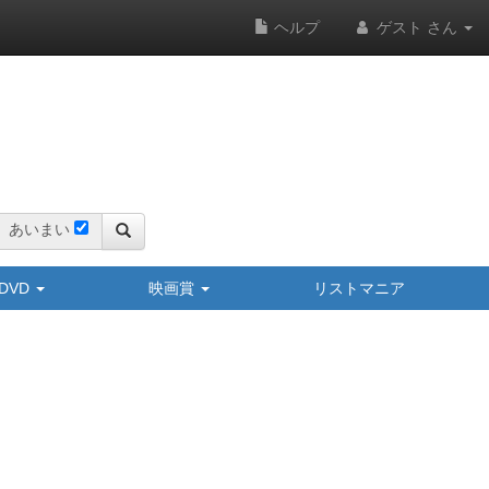
ヘルプ
ゲスト さん
あいまい
y/DVD
映画賞
リストマニア