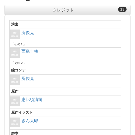
13
クレジット
演出
所俊克
「その１」
西島圭祐
「その２」
絵コンテ
所俊克
原作
恵比須清司
原作イラスト
ぎん太郎
脚本