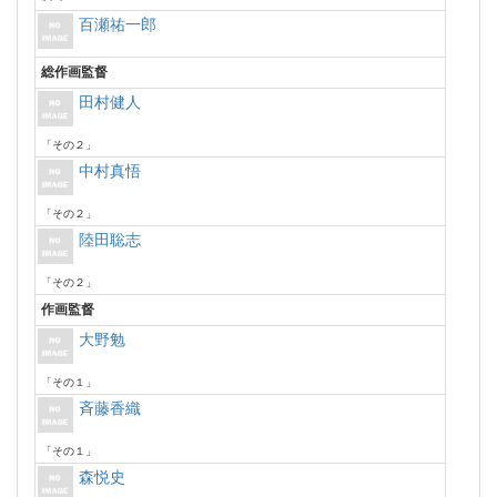
百瀬祐一郎
総作画監督
田村健人
「その２」
中村真悟
「その２」
陸田聡志
「その２」
作画監督
大野勉
「その１」
斉藤香織
「その１」
森悦史