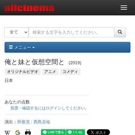
ナ
ビ
ゲ
ー
シ
ョ
ン
メニュー
俺と妹と仮想空間と
2019
オリジナルビデオ
アニメ
コメディ
日本
あなたの点数
投票・確認するにはログインしてください。
演出：
所俊克
|
西島圭祐