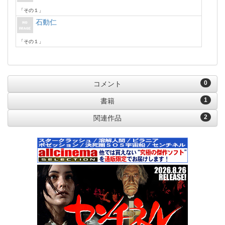
「その１」
石動仁
「その１」
0
コメント
1
書籍
2
関連作品