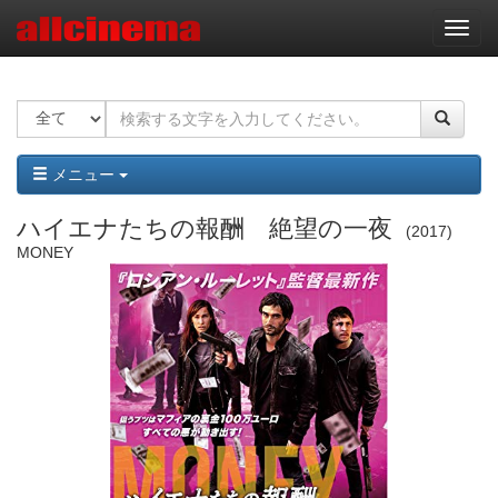
ナ
ビ
ゲ
ー
シ
ョ
ン
メニュー
ハイエナたちの報酬 絶望の一夜
2017
MONEY