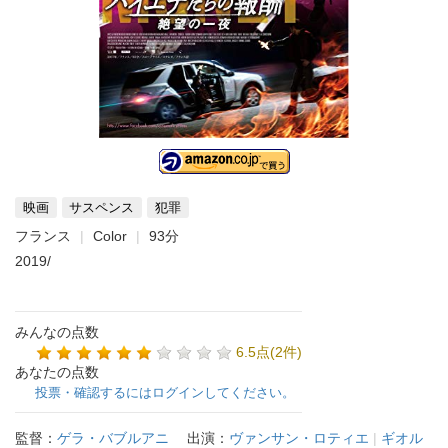
映画
サスペンス
犯罪
フランス
Color
93分
2019/
みんなの点数
6.5点(2件)
あなたの点数
投票・確認するにはログインしてください。
監督：
ゲラ・バブルアニ
出演：
ヴァンサン・ロティエ
|
ギオル