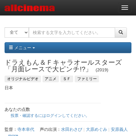
ナ
ビ
ゲ
ー
シ
ョ
ン
メニュー
ドラえもん＆Ｆキャラオールスターズ
「月面レースで大ピンチ!?」
2019
オリジナルビデオ
アニメ
ＳＦ
ファミリー
日本
あなたの点数
投票・確認するにはログインしてください。
監督：
寺本幸代
声の出演：
水田わさび
|
大原めぐみ
|
安原義人
...more