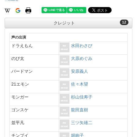
12
クレジット
声の出演
ドラえもん
水田わさび
のび太
大原めぐみ
バードマン
安原義人
21エモン
佐々木望
モンガー
杉山佳寿子
ゴンスケ
龍田直樹
並平凡
三ツ矢雄二
チンプイ
堀絢子