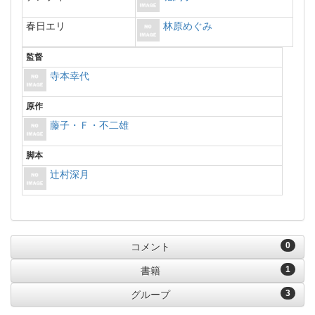
春日エリ
林原めぐみ
監督
寺本幸代
原作
藤子・Ｆ・不二雄
脚本
辻村深月
0
コメント
1
書籍
3
グループ