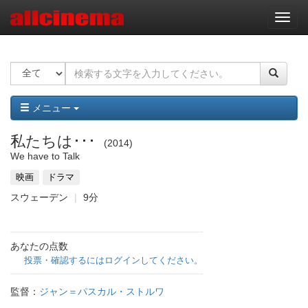
ナ
ビ
ゲ
ー
シ
ョ
ン
メニュー
私たちは･･･
2014
We have to Talk
映画
ドラマ
スウェーデン
9分
あなたの点数
投票・確認するにはログインしてください。
監督：
ジャン＝パスカル・ストルワ