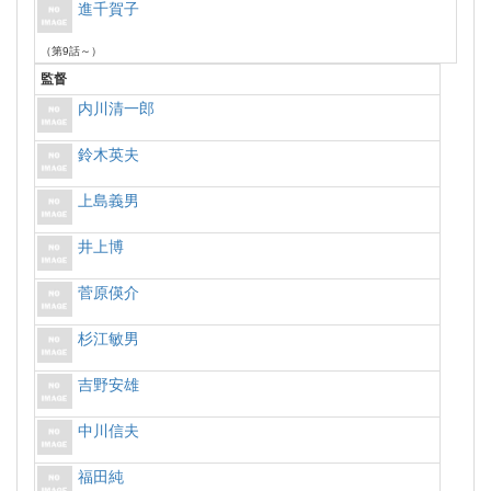
進千賀子
（第9話～）
監督
内川清一郎
鈴木英夫
上島義男
井上博
菅原偀介
杉江敏男
吉野安雄
中川信夫
福田純