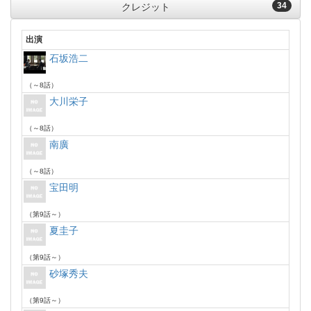
34
クレジット
出演
石坂浩二
（～8話）
大川栄子
（～8話）
南廣
（～8話）
宝田明
（第9話～）
夏圭子
（第9話～）
砂塚秀夫
（第9話～）