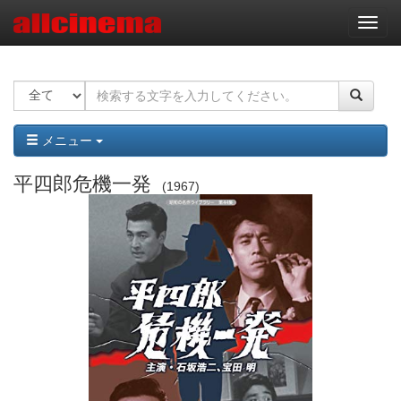
ナ
ビ
ゲ
ー
シ
ョ
ン
メニュー
平四郎危機一発
1967