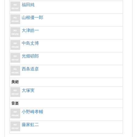
福田純
山根優一郎
大津皓一
中島丈博
光畑碩郎
西条道彦
美術
大塚実
音楽
小野崎孝輔
藤家虹二