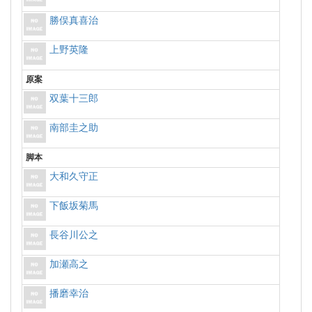
勝俣真喜治
上野英隆
原案
双葉十三郎
南部圭之助
脚本
大和久守正
下飯坂菊馬
長谷川公之
加瀬高之
播磨幸治