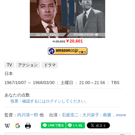
￥20,601
￥20,601
TV
アクション
ドラマ
日本
1967/10/07
～
1968/03/30
|
土曜日
|
21:00～21:56
|
TBS
あなたの点数
投票・確認するにはログインしてください。
監督：
内川清一郎
他
出演：
石坂浩二
|
大川栄子
|
南廣
...more