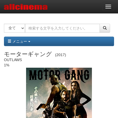
ナ
ビ
ゲ
ー
シ
ョ
ン
メニュー
モーターギャング
2017
OUTLAWS
1%