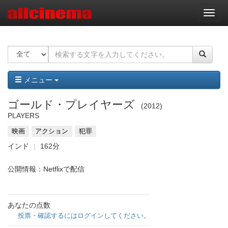
ナ
ビ
ゲ
ー
シ
ョ
ン
メニュー
ゴールド・プレイヤーズ
2012
PLAYERS
映画
アクション
犯罪
インド
162分
公開情報：Netflixで配信
あなたの点数
投票・確認するにはログインしてください。