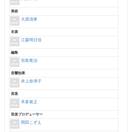
美術
大原清孝
衣裳
江森明日佳
編集
宮島竜治
音響効果
井上奈津子
音楽
本多俊之
音楽プロデューサー
岡田こずえ