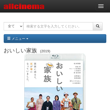
ナ
ビ
ゲ
ー
シ
ョ
ン
メニュー
おいしい家族
2019