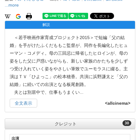
...more
解説
＜若手映画作家育成プロジェクト2015＞で短編「父の結
婚」を手がけたふくだももこ監督が、同作を長編化したヒュ
ーマン・コメディ。母の三回忌に帰省したヒロインが、母の
姿をした父に戸惑いながらも、新しい家族のかたちを少しず
つ受け入れていく姿をやさしい筆致でユーモラスに綴る。主
演はＴＶ「ひよっこ」の松本穂香。共演に浜野謙太と「父の
結婚」に続いての出演となる板尾創路。
夫とは別居中で、仕事もうまくい
...
全文表示
<allcinema>
30
クレジット
出演