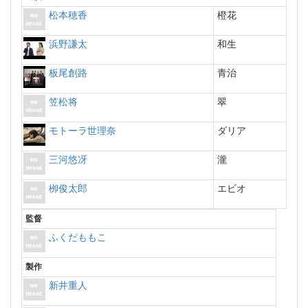
松本穂香
橙花
浜野謙太
和生
板尾創路
青治
笠松将
翠
モトーラ世理奈
ダリア
三河悠冴
瀧
栁俊太郎
エビオ
監督
ふくだももこ
製作
新井重人