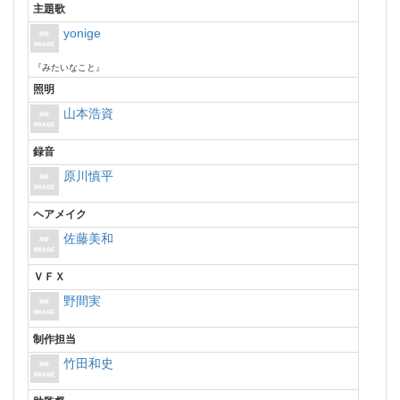
主題歌
yonige
『みたいなこと』
照明
山本浩資
録音
原川慎平
ヘアメイク
佐藤美和
ＶＦＸ
野間実
制作担当
竹田和史