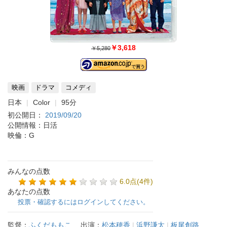
￥3,618
￥5,280
映画
ドラマ
コメディ
日本
Color
95分
初公開日：
2019/09/20
公開情報：日活
映倫：G
みんなの点数
6.0点(4件)
あなたの点数
投票・確認するにはログインしてください。
監督：
ふくだももこ
出演：
松本穂香
|
浜野謙太
|
板尾創路