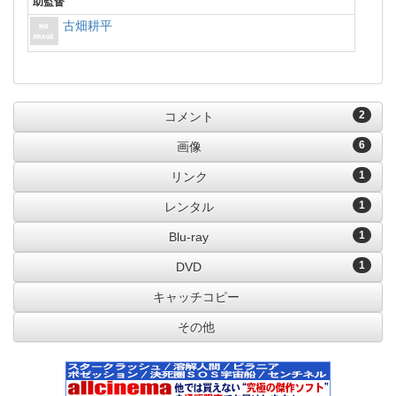
助監督
古畑耕平
2
コメント
6
画像
1
リンク
1
レンタル
1
Blu-ray
1
DVD
キャッチコピー
その他