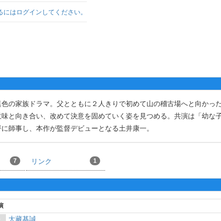
るにはログインしてください。
色の家族ドラマ。父とともに２人きりで初めて山の稽古場へと向かっ
意味と向き合い、改めて決意を固めていく姿を見つめる。共演は「幼な
督に師事し、本作が監督デビューとなる土井康一。
7
リンク
1
演
大藏基誠