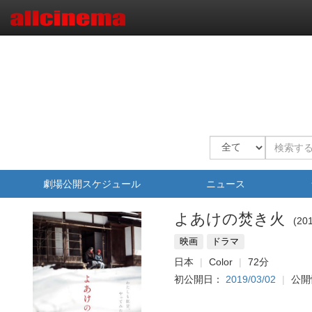
劇場公開スケジュール
ニュース
よあけの焚き火
20
映画
ドラマ
日本
Color
72分
初公開日：
2019/03/02
公開