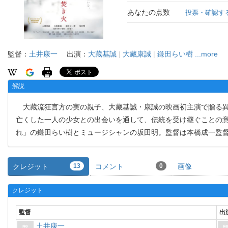
あなたの点数
投票・確認す
監督：
土井康一
出演：
大藏基誠
|
大藏康誠
|
鎌田らい樹
...more
解説
大藏流狂言方の実の親子、大藏基誠・康誠の映画初主演で贈る異
亡くした一人の少女との出会いを通して、伝統を受け継ぐことの
れ」の鎌田らい樹とミュージシャンの坂田明。監督は本橋成一監
クレジット
13
コメント
0
画像
クレジット
監督
出
土井康一