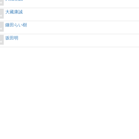
大藏康誠
鎌田らい樹
坂田明