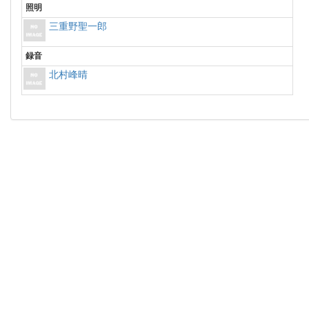
照明
三重野聖一郎
録音
北村峰晴