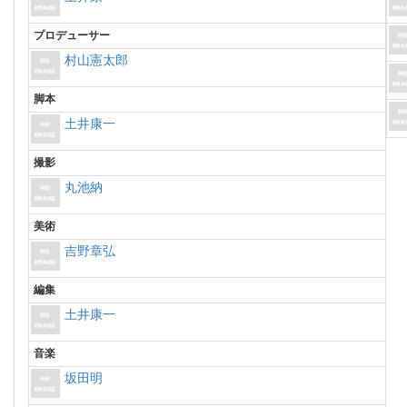
プロデューサー
村山憲太郎
脚本
土井康一
撮影
丸池納
美術
吉野章弘
編集
土井康一
音楽
坂田明