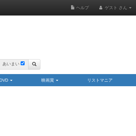
ヘルプ
ゲスト さん
あいまい
y/DVD
映画賞
リストマニア