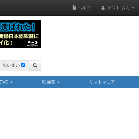
ヘルプ
ゲスト さん
あいまい
y/DVD
映画賞
リストマニア