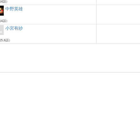
4話）
中野英雄
4話）
小宮有紗
5,6話）