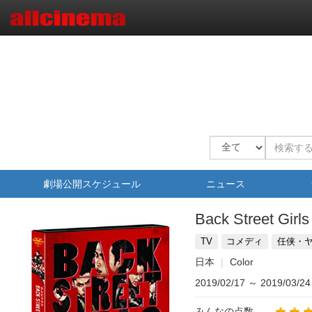
劇場公開スケジュール
ニュース
Back Street G
TV
コメディ
任侠・
日本
Color
2019/02/17
～
2019/03/24
みんなの点数