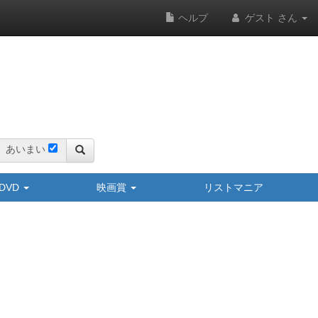
ヘルプ
ゲスト さん
あいまい
y/DVD
映画賞
リストマニア