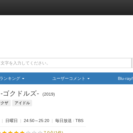
ランキング
ユーザーコメント
Blu-ra
irls -ゴクドルズ-
2019
ヤクザ
アイドル
|
日曜日
|
24:50～25:20
|
毎日放送
/
TBS
7.0点(1件)