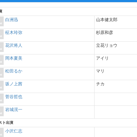
演
白洲迅
山本健太郎
柾木玲弥
杉原和彦
花沢将人
立花リョウ
岡本夏美
アイリ
松田るか
マリ
坂ノ上茜
チカ
菅谷哲也
岩城滉一
スト出演
小沢仁志