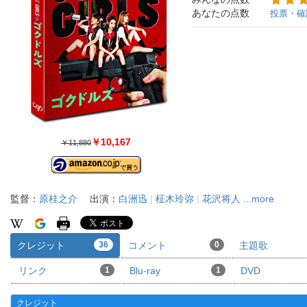
あなたの点数
投票・確
￥10,167
￥11,880
監督：
原桂之介
出演：
白洲迅
|
柾木玲弥
|
花沢将人
...more
クレジット
36
コメント
0
主題歌
リンク
1
Blu-ray
1
DVD
クレジット