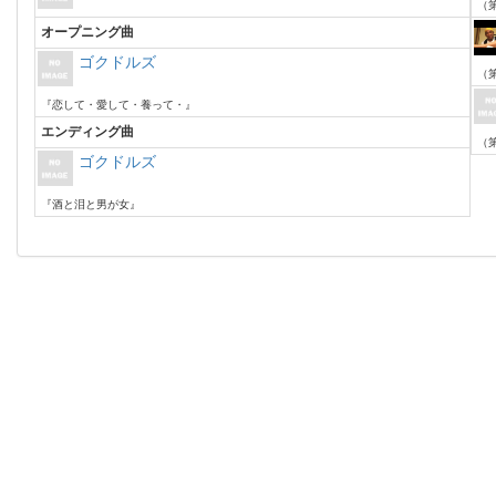
（第
オープニング曲
ゴクドルズ
（第
『恋して・愛して・養って・』
エンディング曲
（第
ゴクドルズ
『酒と泪と男が女』