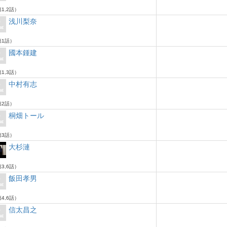
1,2話）
浅川梨奈
1話）
國本鍾建
1,3話）
中村有志
2話）
桐畑トール
3話）
大杉漣
3,6話）
飯田孝男
4,6話）
信太昌之