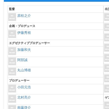
監督
出
原桂之介
企画・プロデュース
伊藤秀裕
エグゼクティブプロデューサー
加藤和夫
阿部誠
丸山博雄
プロデューサー
小田元浩
北村亮介
ゲ
南薗啓介