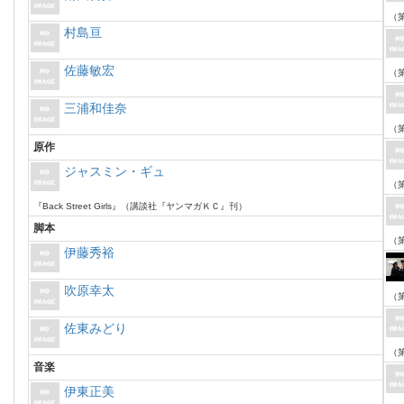
（第
村島亘
佐藤敏宏
（第
三浦和佳奈
（第
原作
ジャスミン・ギュ
（第
『Back Street Girls』（講談社『ヤンマガＫＣ』刊）
脚本
（第
伊藤秀裕
吹原幸太
（第
佐東みどり
（第
音楽
伊東正美