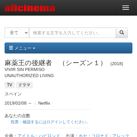
ナ
ビ
ゲ
ー
シ
ョ
ン
メニュー
麻薬王の後継者 （シーズン１）
2018
VIVIR SIN PERMISO
UNAUTHORIZED LIVING
TV
ドラマ
スペイン
2019/02/08
～
|
Netflix
あなたの点数
投票・確認するにはログインしてください。
企画：
アイトル・ハビロンド
出演：
ホセ・コロナド
|
アレック