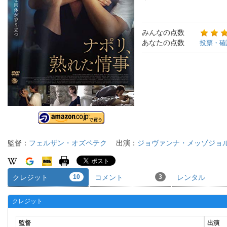
みんなの点数
あなたの点数
投票・確
監督：
フェルザン・オズペテク
出演：
ジョヴァンナ・メッゾジョ
クレジット
10
コメント
3
レンタル
クレジット
監督
出演