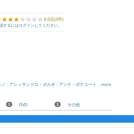
6.0点(3件)
認するにはログインしてください。
ルノ
|
アレッサンドロ・ボルギ
|
アンナ・ボナユート
...more
1
DVD
1
その他