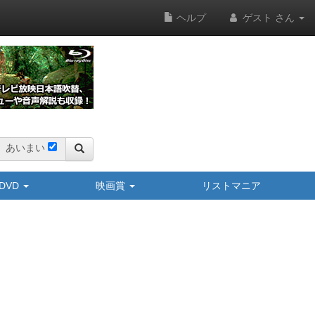
ヘルプ
ゲスト さん
あいまい
y/DVD
映画賞
リストマニア