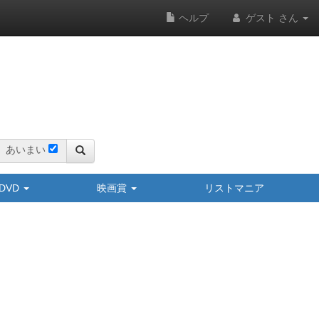
ヘルプ
ゲスト さん
あいまい
y/DVD
映画賞
リストマニア