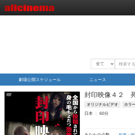
劇場公開スケジュール
ニュース
封印映像４２ 
オリジナルビデオ
ホラ
日本
60分
あなたの点数
投票・確