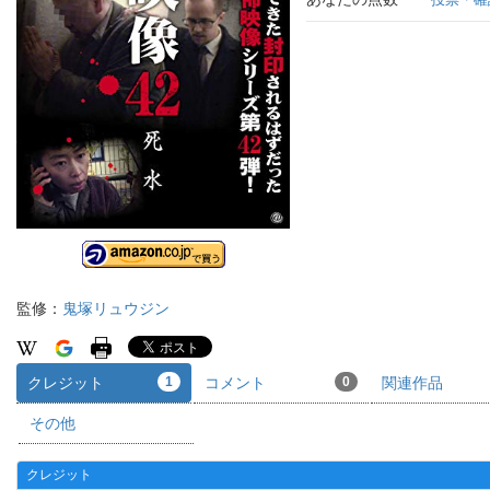
監修：
鬼塚リュウジン
クレジット
1
コメント
0
関連作品
その他
クレジット