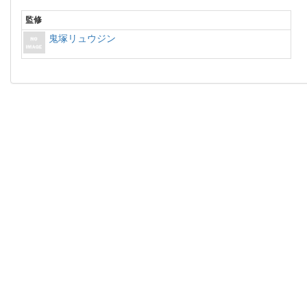
監修
鬼塚リュウジン