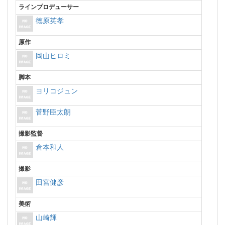
ラインプロデューサー
徳原英孝
原作
岡山ヒロミ
脚本
ヨリコジュン
菅野臣太朗
撮影監督
倉本和人
撮影
田宮健彦
美術
山崎輝