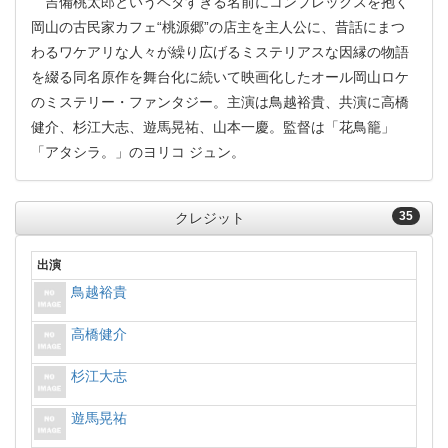
吉備桃太郎というベタすぎる名前にコンプレックスを抱く
岡山の古民家カフェ“桃源郷”の店主を主人公に、昔話にまつ
わるワケアリな人々が繰り広げるミステリアスな因縁の物語
を綴る同名原作を舞台化に続いて映画化したオール岡山ロケ
のミステリー・ファンタジー。主演は鳥越裕貴、共演に高橋
健介、杉江大志、遊馬晃祐、山本一慶。監督は「花鳥籠」
「アタシラ。」のヨリコ ジュン。
35
クレジット
出演
鳥越裕貴
高橋健介
杉江大志
遊馬晃祐