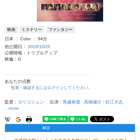
映画
ミステリー
ファンタジー
日本
Color
94分
初公開日：
2019/10/25
公開情報：トリプルアップ
映倫：G
あなたの点数
投票・確認するにはログインしてください。
監督：
ヨリコジュン
出演：
鳥越裕貴
|
高橋健介
|
杉江大志
...more
解説