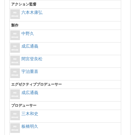
アクション監督
六本木康弘
製作
中野久
成広通義
間宮登良松
宇治重喜
エグゼクティブプロデューサー
成広通義
プロデューサー
三木和史
板橋明久