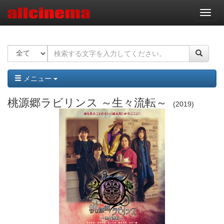
ナ
ビ
ゲ
ー
シ
ョ
ン
メニュー
桃源郷ラビリンス ～生々流転～
2019