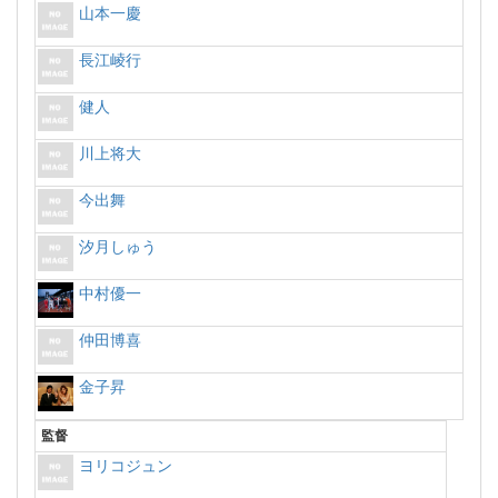
山本一慶
長江崚行
健人
川上将大
今出舞
汐月しゅう
中村優一
仲田博喜
金子昇
監督
ヨリコジュン