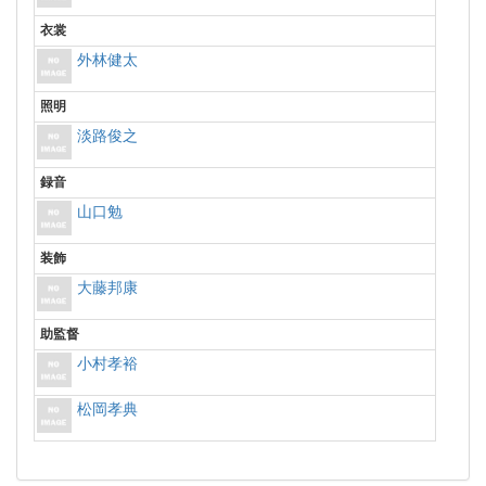
衣裳
外林健太
照明
淡路俊之
録音
山口勉
装飾
大藤邦康
助監督
小村孝裕
松岡孝典