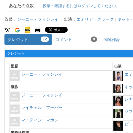
あなたの点数
投票・確認するにはログインしてください。
監督：
ジーニー・フィンレイ
出演：
エミリア・クラーク
|
キット
クレジット
12
コメント
0
関連作品
クレジット
監督
出演
ジーニー・フィンレイ
エミ
キッ
製作
ジーニー・フィンレイ
レナ
レイチェル・フーパー
ソフ
マーティン・マホン
ピー
製作総指揮