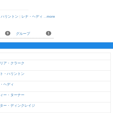
・ハリントン
|
レナ・ヘディ
...more
9
グループ
1
リア・クラーク
ト・ハリントン
・ヘディ
ィー・ターナー
ター・ディンクレイジ