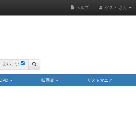
ヘルプ
ゲスト さん
あいまい
y/DVD
映画賞
リストマニア