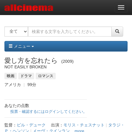
ナ
ビ
ゲ
ー
シ
ョ
ン
メニュー
愛し方を忘れたら
2009
NOT EASILY BROKEN
映画
ドラマ
ロマンス
アメリカ
99分
あなたの点数
投票・確認するにはログインしてください。
監督：
ビル・デューク
出演：
モリス・チェスナット
|
タラジ・
Ｐ・ヘンソン
|
メーヴ・クインラン
...more