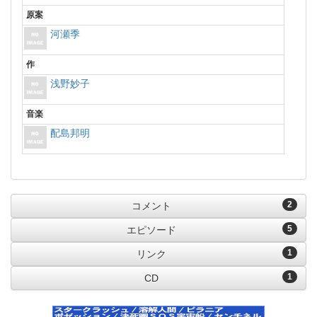
原案
河瀬季
作
浅野妙子
音楽
配島邦明
2
コメント
5
エピソード
1
リンク
1
CD