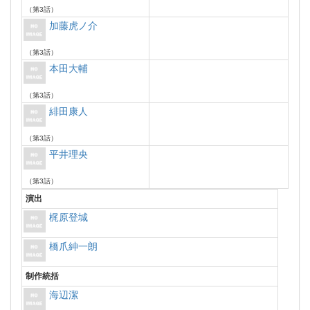
（第3話）
加藤虎ノ介
（第3話）
本田大輔
（第3話）
緋田康人
（第3話）
平井理央
（第3話）
演出
梶原登城
橋爪紳一朗
制作統括
海辺潔