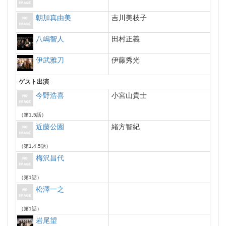
朝加真由美
吉川美枝子
八嶋智人
田村正義
伊武雅刀
伊藤秀光
ゲスト出演
今野浩喜
小宮山貴士
（第1,5話）
近藤公園
緒方智紀
（第1,4,5話）
梅沢昌代
（第1話）
松澤一之
（第1話）
岩尾望