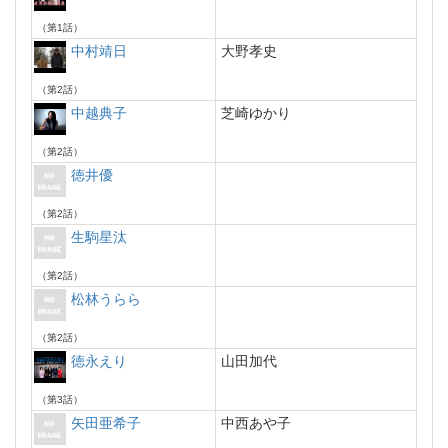
（第1話）
中村靖日
大野孝史
（第2話）
中越典子
芝崎ゆかり
（第2話）
徳井優
（第2話）
生駒星汰
（第2話）
松林うらら
（第2話）
徳永えり
山田加代
（第3話）
矢田亜希子
中西あや子