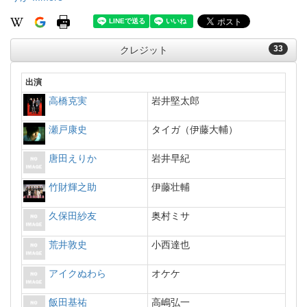
33
クレジット
出演
高橋克実
岩井堅太郎
瀬戸康史
タイガ（伊藤大輔）
唐田えりか
岩井早紀
竹財輝之助
伊藤壮輔
久保田紗友
奥村ミサ
荒井敦史
小西達也
アイクぬわら
オケケ
飯田基祐
高嶋弘一