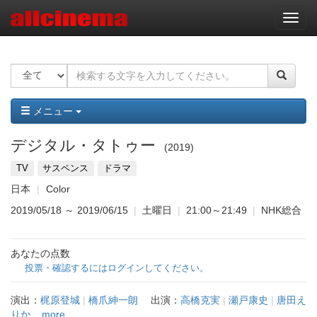
ナ
ビ
ゲ
ー
シ
ョ
ン
メニュー
デジタル・タトゥー
2019
TV
サスペンス
ドラマ
日本
Color
2019/05/18
～
2019/06/15
|
土曜日
|
21:00～21:49
|
NHK総合
あなたの点数
投票・確認するにはログインしてください。
演出：
梶原登城
|
橋爪紳一朗
出演：
高橋克実
|
瀬戸康史
|
唐田え
りか
...more