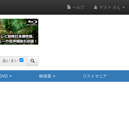
ヘルプ
ゲスト さん
あいまい
y/DVD
映画賞
リストマニア