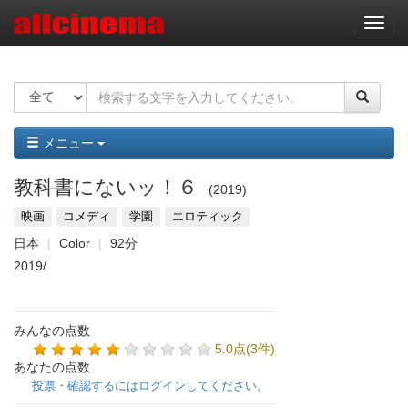
ナ
ビ
ゲ
ー
シ
ョ
ン
メニュー
教科書にないッ！６
2019
映画
コメディ
学園
エロティック
日本
Color
92分
2019/
みんなの点数
5.0点(3件)
あなたの点数
投票・確認するにはログインしてください。