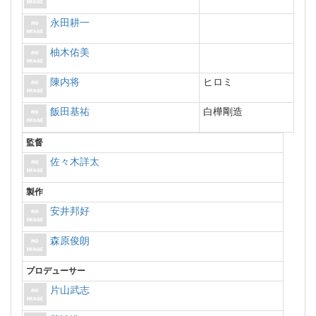
永田耕一
柚木佑美
陳内将
ヒロミ
飯田基祐
白樺剛造
監督
佐々木詳太
製作
安井邦好
森原俊朗
プロデューサー
片山武志