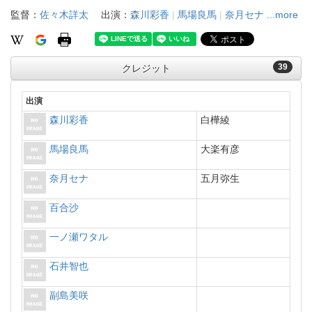
監督：
佐々木詳太
出演：
森川彩香
|
馬場良馬
|
奈月セナ
...more
39
クレジット
出演
森川彩香
白樺綾
馬場良馬
大楽有彦
奈月セナ
五月弥生
百合沙
一ノ瀬ワタル
石井智也
副島美咲