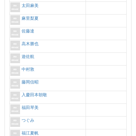
太田麻美
麻里梨夏
佐藤達
高木勝也
遊佐航
中村敦
藤岡信昭
入慶田本朝敬
福田琴美
つぐみ
福江夏帆