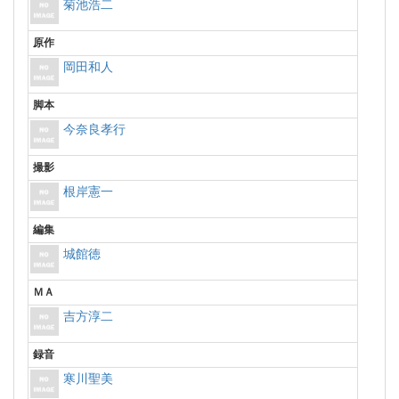
菊池浩二
原作
岡田和人
脚本
今奈良孝行
撮影
根岸憲一
編集
城館徳
ＭＡ
吉方淳二
録音
寒川聖美