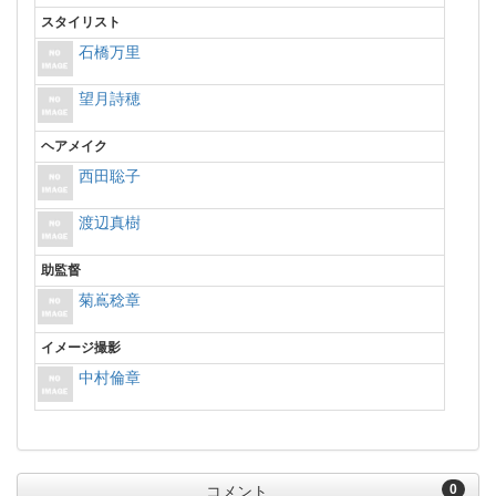
スタイリスト
石橋万里
望月詩穂
ヘアメイク
西田聡子
渡辺真樹
助監督
菊嶌稔章
イメージ撮影
中村倫章
0
コメント