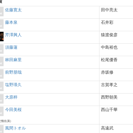
演
佐藤寛太
田中亮太
藤本泉
石井彩
芹澤興人
猿渡俊彦
須藤蓮
中島裕也
林田麻里
松尾優香
前野朋哉
赤坂修
塩野瑛久
古賀孝之
大原梓
西野朝美
今田美桜
西山千華
友情出演）
風間トオル
高遠武