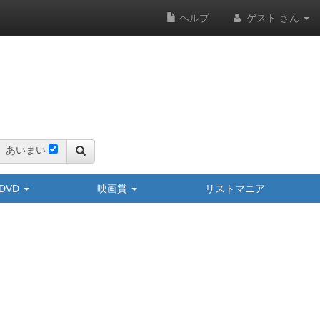
ヘルプ
ゲスト さん
あいまい
y/DVD
映画賞
リストマニア