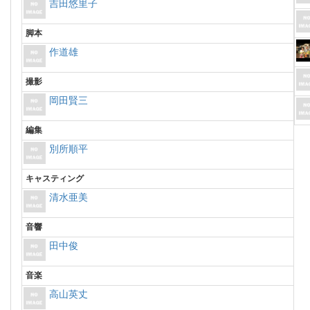
吉田悠里子
脚本
作道雄
撮影
岡田賢三
編集
別所順平
キャスティング
清水亜美
音響
田中俊
音楽
高山英丈