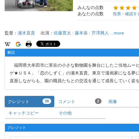
みんなの点数
あなたの点数
投票・確認す
監督：
瀬木直貴
出演：
佐藤寛太
|
藤本泉
|
芹澤興人
...more
解説
福岡県大牟田市に実在の小さな動物園を舞台にしたご当地ムービー
ゲ★ＵＳＡ」「恋のしずく」の瀬木直貴。東京で漫画家になる夢
直面しながらも、園の職員たちとの交流を通じて成長していく姿
クレジット
36
コメント
2
画像
キャッチコピー
その他
クレジット