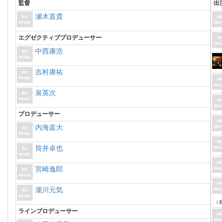
監督
出
瀬木直貴
エグゼクティブプロデューサー
中西康浩
吉村康祐
泉英次
プロデューサー
内海直大
筒井卓也
宮崎逸郎
瀧川元気
（
ラインプロデューサー