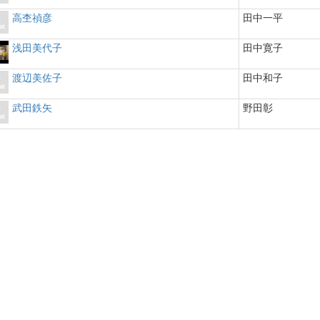
高杢禎彦
田中一平
浅田美代子
田中寛子
渡辺美佐子
田中和子
武田鉄矢
野田彰