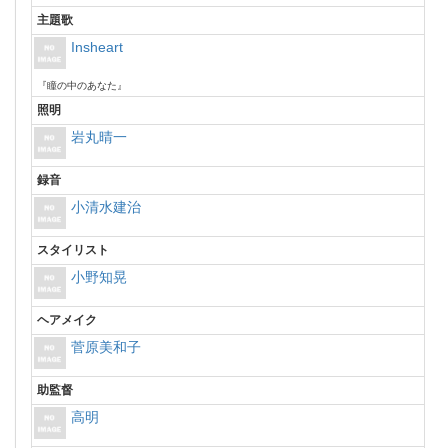
主題歌
Insheart
『瞳の中のあなた』
照明
岩丸晴一
録音
小清水建治
スタイリスト
小野知晃
ヘアメイク
菅原美和子
助監督
高明