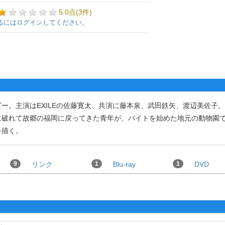
5.0点(3件)
るにはログインしてください。
。主演はEXILEの佐藤寛太、共演に藤本泉、武田鉄矢、渡辺美佐子
に破れて故郷の福岡に戻ってきた青年が、バイトを始めた地元の動物園
を描く。
9
リンク
1
Blu-ray
1
DVD