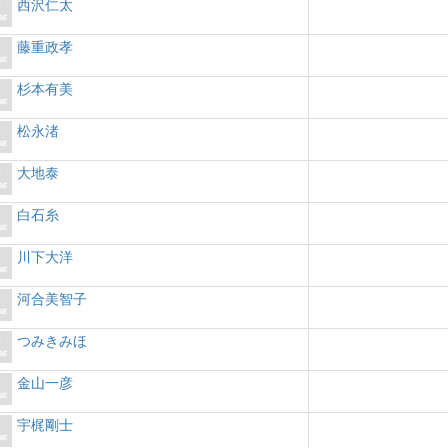
西沢仁太
藤重政孝
杉本有美
松永渚
大地泰
白石糸
川下大洋
河合美智子
つみきみほ
金山一彦
宇梶剛士