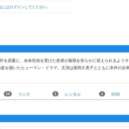
るにはログインしてください。
著作を原案に、余命告知を受けた患者が最期を安らかに迎えられるようサ
の姿を描いたヒューマン・ドラマ。主演は柴田久美子とともに本作の企
。
14
リンク
1
レンタル
1
DVD