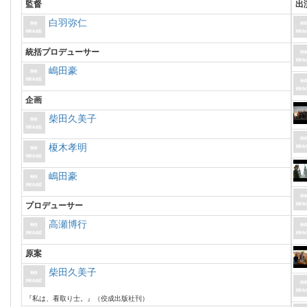
監督
出
白羽弥仁
統括プロデューサー
嶋田豪
企画
柴田久美子
榎木孝明
嶋田豪
プロデューサー
高瀬博行
原案
柴田久美子
『私は、看取り士。』（佼成出版社刊）