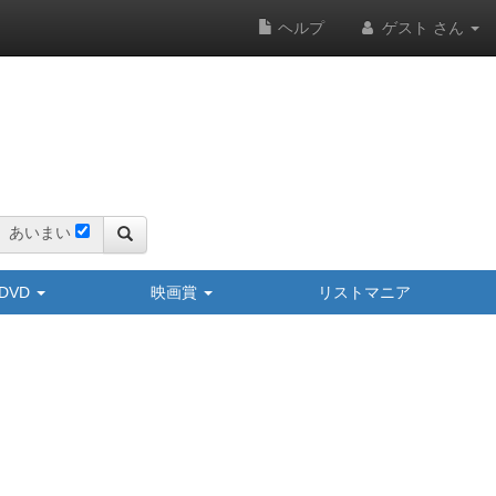
ヘルプ
ゲスト さん
あいまい
y/DVD
映画賞
リストマニア