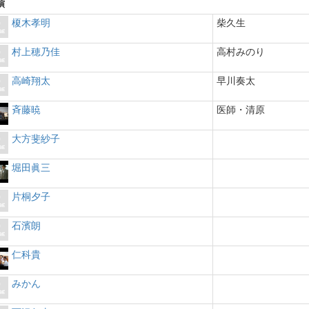
演
榎木孝明
柴久生
村上穂乃佳
高村みのり
高崎翔太
早川奏太
斉藤暁
医師・清原
大方斐紗子
堀田眞三
片桐夕子
石濱朗
仁科貴
みかん