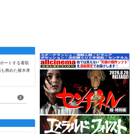
ポートする看取
画も務めた榎木孝
1