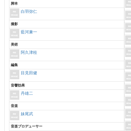
脚本
白羽弥仁
撮影
藍河兼一
美術
阿久津桂
編集
目見田健
音響効果
丹雄二
音楽
妹尾武
音楽プロデューサー