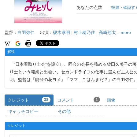
あなたの点数
投票・確認す
監督：
白羽弥仁
出演：
榎木孝明
|
村上穂乃佳
|
高崎翔太
...more
解説
“日本看取り士会”を設立し、同会の会長を務める柴田久美子の
り士という職業と出会い、セカンドライフの仕事に選んだ主人公
明。監督は「能登の花ヨメ」「ママ、ごはんまだ？」の白羽弥仁
クレジット
38
コメント
1
画像
キャッチコピー
その他
クレジット