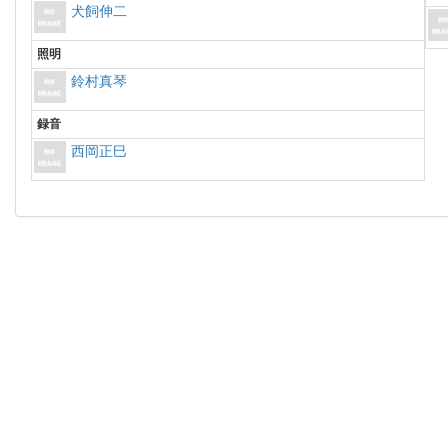
犬飼伸二
照明
鈴村真琴
録音
西岡正巳