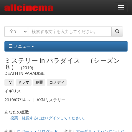
ナ
ビ
ゲ
ー
シ
ョ
ン
メニュー
ミステリー in パラダイス （シーズン
８）
2019
DEATH IN PARADISE
TV
ドラマ
犯罪
コメディ
イギリス
2019/07/14
～
|
AXNミステリー
あなたの点数
投票・確認するにはログインしてください。
企画：
ロバート・ソログッド
出演：
アーダル・オハンロン
|
ジ