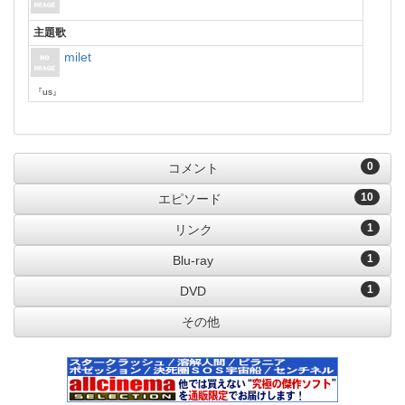
主題歌
milet
『us』
0
コメント
10
エピソード
1
リンク
1
Blu-ray
1
DVD
その他