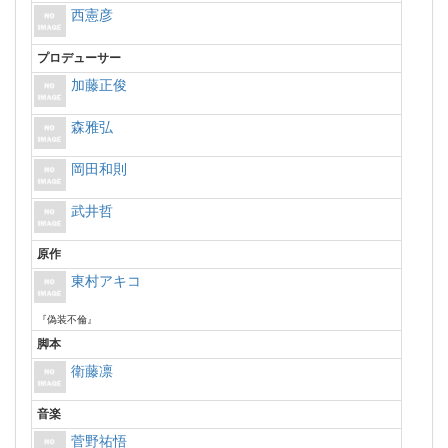
西憲彦
プロデューサー
加藤正俊
森雅弘
岡田和則
武井哲
原作
東村アキコ
『偽装不倫』
脚本
衛藤凛
音楽
菅野祐悟