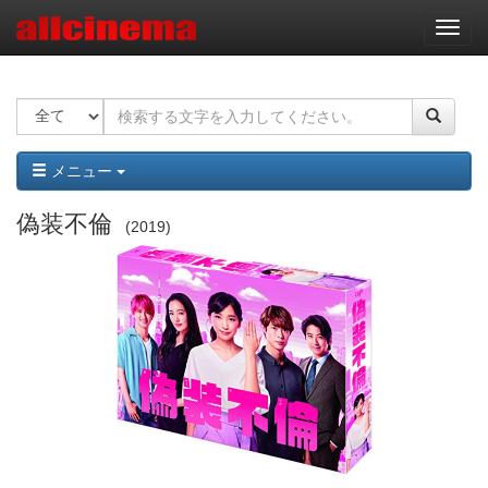
ナ
ビ
ゲ
ー
シ
ョ
ン
メニュー
偽装不倫
2019