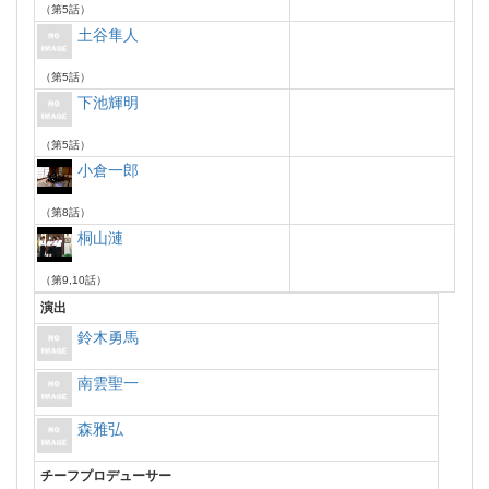
（第5話）
土谷隼人
（第5話）
下池輝明
（第5話）
小倉一郎
（第8話）
桐山漣
（第9,10話）
演出
鈴木勇馬
南雲聖一
森雅弘
チーフプロデューサー