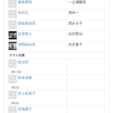
眞島秀和
一之瀬隆美
伊沢弘
濱幸一
朝加真由美
濱みき子
谷原章介
吉沢賢治
仲間由紀恵
吉沢葉子
ゲスト出演
鼓太郎
（第1,7話）
松本海希
（第1話）
井上依吏子
（第1話）
宮地雅子