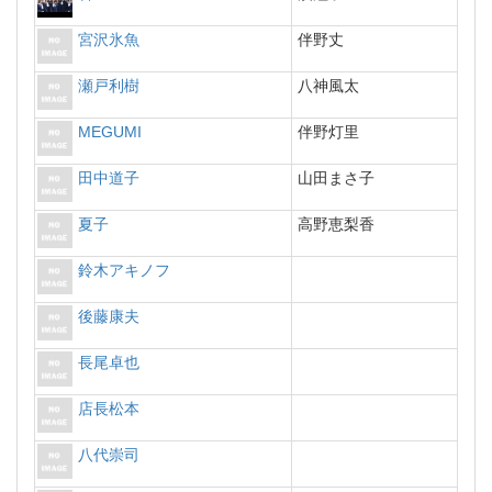
宮沢氷魚
伴野丈
瀬戸利樹
八神風太
MEGUMI
伴野灯里
田中道子
山田まさ子
夏子
高野恵梨香
鈴木アキノフ
後藤康夫
長尾卓也
店長松本
八代崇司