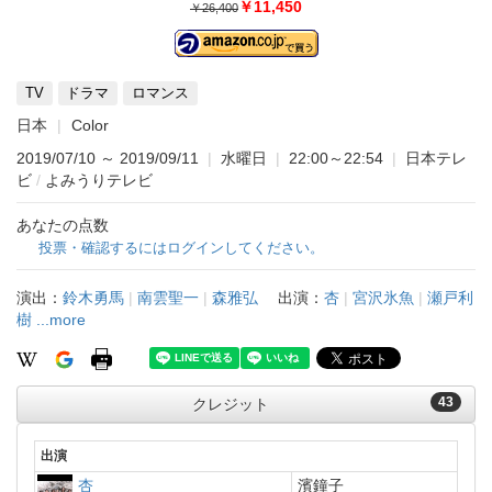
￥11,450
￥26,400
TV
ドラマ
ロマンス
日本
Color
2019/07/10
～
2019/09/11
|
水曜日
|
22:00～22:54
|
日本テレ
ビ
/
よみうりテレビ
あなたの点数
投票・確認するにはログインしてください。
演出：
鈴木勇馬
|
南雲聖一
|
森雅弘
出演：
杏
|
宮沢氷魚
|
瀬戸利
樹
...more
43
クレジット
出演
杏
濱鐘子