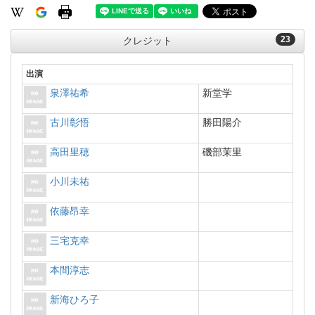
23
クレジット
出演
泉澤祐希
新堂学
古川彰悟
勝田陽介
高田里穂
磯部茉里
小川未祐
依藤昂幸
三宅克幸
本間淳志
新海ひろ子