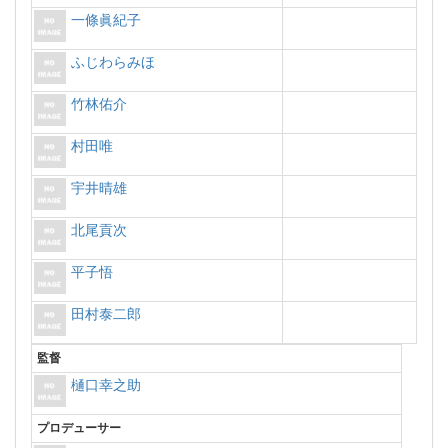
一條眞紀子
ふじわらみほ
竹林佑介
村田唯
宇井晴雄
北尾貢次
平子悟
田村泰二郎
監督
樋口幸之助
プロデューサー