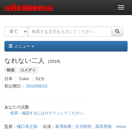
ナ
ビ
ゲ
ー
シ
ョ
ン
メニュー
なれない二人
2018
映画
コメディ
日本
Color
51分
初公開日：
2019/08/23
あなたの点数
投票・確認するにはログインしてください。
監督：
樋口幸之助
出演：
泉澤祐希
|
古川彰悟
|
高田里穂
...more