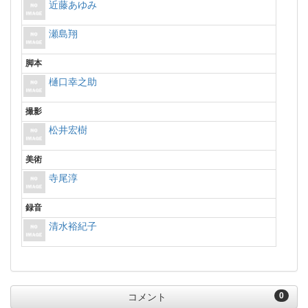
近藤あゆみ
瀬島翔
脚本
樋口幸之助
撮影
松井宏樹
美術
寺尾淳
録音
清水裕紀子
0
コメント