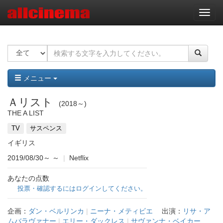
ナ
ビ
ゲ
ー
シ
ョ
ン
メニュー
Ａリスト
2018～
THE A LIST
TV
サスペンス
イギリス
2019/08/30～
～
|
Netflix
あなたの点数
投票・確認するにはログインしてください。
企画：
ダン・ベルリンカ
|
ニーナ・メティビエ
出演：
リサ・ア
ムバラヴァナー
|
エリー・ダックレス
|
サヴァンナ・ベイカー