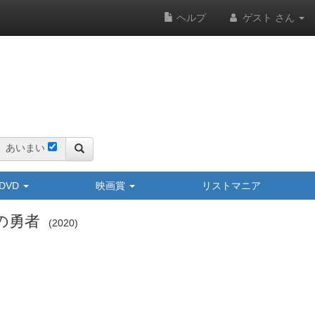
ヘルプ
ゲスト さん
あいまい
y/DVD
映画賞
リストマニア
の勇者
2020