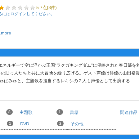
5.7点(3件)
るにはログインしてください。
..more
エネルギーで空に浮かぶ王国“ラクガキングダム”に侵略された春日部を
キの助っ人たちと共に大冒険を繰り広げる。ゲスト声優は俳優の山田裕
みゅぱみゅと、主題歌を担当するレキシの２人も声優として出演する
...
8
主題歌
1
書籍
関連作品
1
DVD
2
その他