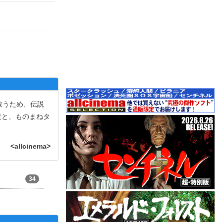
救うため、伝説
貴と、ものまねタ
<allcinema>
34