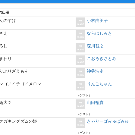
の出演
んのすけ
小林由美子
さえ
ならはしみき
ろし
森川智之
まわり
こおろぎさとみ
りぶりざえもん
神谷浩史
ンゴ／イチゴ／メロン
りんごちゃん
（ゲスト）
衛大臣
山田裕貴
（ゲスト）
クガキングダムの姫
きゃりーぱみゅぱみゅ
（ゲスト）