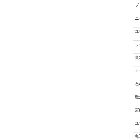
ブ
ニ
ユ
ラ
食
エ
石
魔
宮
ユ
鬼