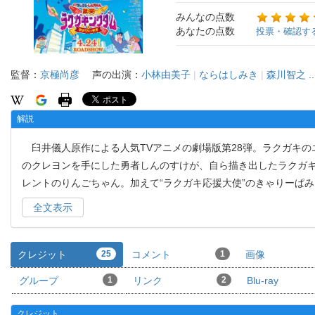
みんなの点数
あなたの点数
投票・確認す
監督：
京極尚彦
声の出演：
小林由美子
|
ならはしみき
|
森川智之
.
解説
臼井儀人原作による人気TVアニメの劇場版第28弾。ラクガキの
のクレヨンを手にした勇者しんのすけが、自ら描き出したラクガ
レントのりんごちゃん。加えて“ラクガキ応援大使”のきゃりーぱ
全文表示
クレジット
25
コメント
1
画像
グループ
1
リンク
2
Blu-ray
クレジット