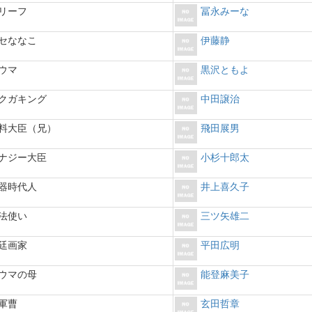
リーフ
冨永みーな
セななこ
伊藤静
ウマ
黒沢ともよ
クガキング
中田譲治
料大臣（兄）
飛田展男
ナジー大臣
小杉十郎太
器時代人
井上喜久子
法使い
三ツ矢雄二
廷画家
平田広明
ウマの母
能登麻美子
軍曹
玄田哲章