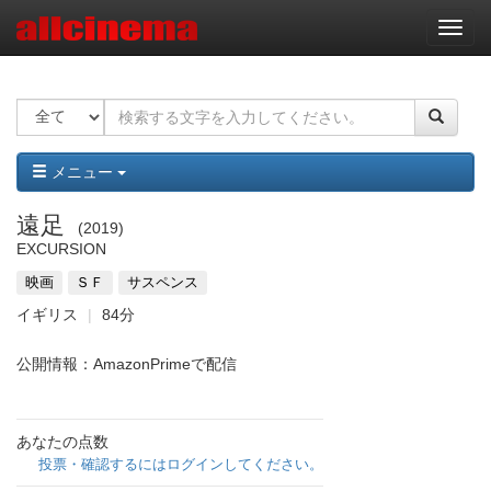
ナ
ビ
ゲ
ー
シ
ョ
ン
メニュー
遠足
2019
EXCURSION
映画
ＳＦ
サスペンス
イギリス
84分
公開情報：AmazonPrimeで配信
あなたの点数
投票・確認するにはログインしてください。