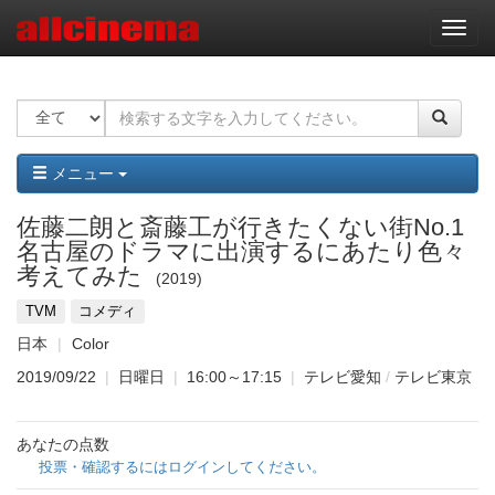
ナ
ビ
ゲ
ー
シ
ョ
ン
メニュー
佐藤二朗と斎藤工が行きたくない街No.1
名古屋のドラマに出演するにあたり色々
考えてみた
2019
TVM
コメディ
日本
Color
2019/09/22
|
日曜日
|
16:00～17:15
|
テレビ愛知
/
テレビ東京
あなたの点数
投票・確認するにはログインしてください。