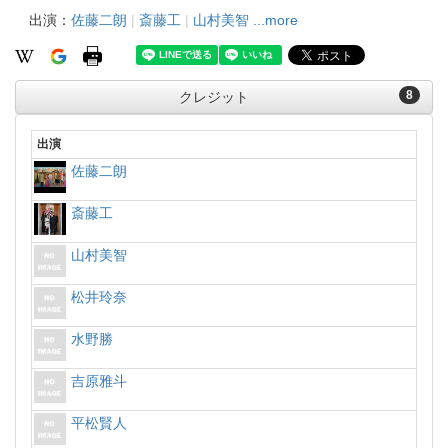
出演：
佐藤二朗
|
斎藤工
|
山村美智
...more
8
クレジット
出演
佐藤二朗
斎藤工
山村美智
松井玲奈
水野勝
吉原雅斗
平松賢人