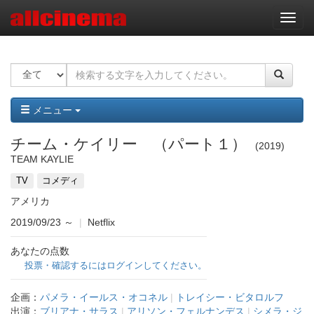
ナ
ビ
ゲ
ー
シ
ョ
ン
メニュー
チーム・ケイリー （パート１）
2019
TEAM KAYLIE
TV
コメディ
アメリカ
2019/09/23
～
|
Netflix
あなたの点数
投票・確認するにはログインしてください。
企画：
パメラ・イールス・オコネル
|
トレイシー・ビタロルフ
出演：
ブリアナ・サラス
|
アリソン・フェルナンデス
|
シメラ・ジ