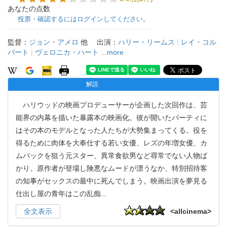
あなたの点数
投票・確認するにはログインしてください。
監督：
ジョン・アメロ
他
出演：
ハリー・リームス
|
レイ・コル
バート
|
ヴェロニカ・ハート
...more
解説
ハリウッドの映画プロデューサーが企画した次回作は、芸
能界の内幕を描いた暴露本の映画化。彼が開いたパーティに
はその本のモデルとなった人たちが大勢集まってくる。役を
得るために肉体を大奉仕する若い女優、レズの年増女優、カ
ムバックを狙う元スター、異常食欲男など尋常でない人物ば
かり。原作者が登場し険悪なムードが漂うなか、特別招待客
の知事がセックスの最中に死んでしまう。映画出演を夢見る
仕出し屋の青年はこの乱痴
...
全文表示
<allcinema>