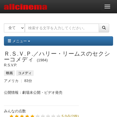
ナ
ビ
ゲ
ー
シ
ョ
ン
メニュー
Ｒ.Ｓ.Ｖ.Ｐ.／ハリー・リームスのセクシ
ーコメディ
1984
R.S.V.P.
映画
コメディ
アメリカ
83分
公開情報：劇場未公開・ビデオ発売
みんなの点数
5.0点(2件)