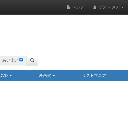
ヘルプ
ゲスト さん
あいまい
y/DVD
映画賞
リストマニア