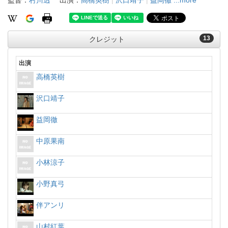
監督：
村川透
出演：
高橋英樹
|
沢口靖子
|
益岡徹
...more
13
クレジット
出演
高橋英樹
沢口靖子
益岡徹
中原果南
小林涼子
小野真弓
伴アンリ
山村紅葉