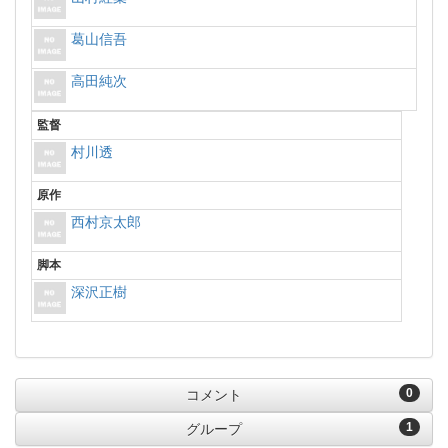
葛山信吾
高田純次
監督
村川透
原作
西村京太郎
脚本
深沢正樹
0
コメント
1
グループ