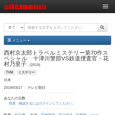
ナ
ビ
ゲ
ー
シ
ョ
ン
メニュー
西村京太郎トラベルミステリー第70作ス
ペシャル 十津川警部VS鉄道捜査官・花
村乃里子
2019
TVM
ミステリー
日本
2019/03/17
|
テレビ朝日
あなたの点数
投票・確認するにはログインしてください。