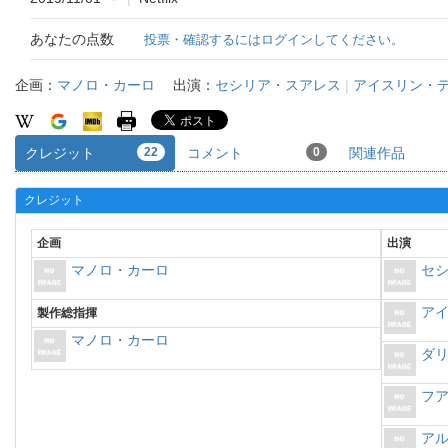
あなたの点数
投票・確認するにはログインしてください。
企画：
マノロ・カーロ
出演：
セシリア・スアレス
|
アイスリン・
クレジット
22
コメント
0
関連作品
クレジット
企画
出演
マノロ・カーロ
セ
ア
製作総指揮
マノロ・カーロ
ダ
フ
ア