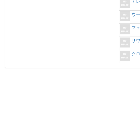
ア
ウ
フ
サ
ク