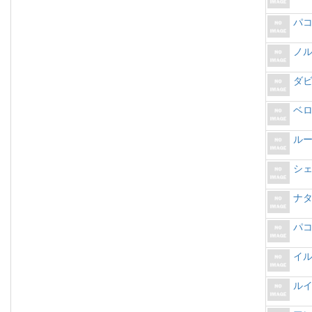
パ
ノ
ダ
ベ
ル
シ
ナ
パ
イ
ル