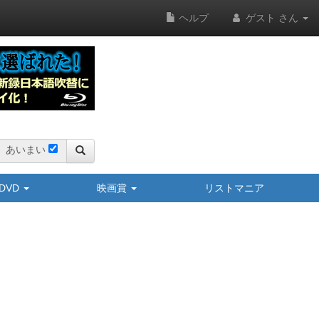
ヘルプ
ゲスト さん
あいまい
y/DVD
映画賞
リストマニア