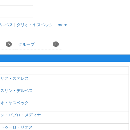
デルベス
|
ダリオ・ヤスベック
...more
5
グループ
1
シリア・スアレス
イスリン・デルベス
リオ・ヤスベック
アン・パブロ・メディナ
ルトゥーロ・リオス