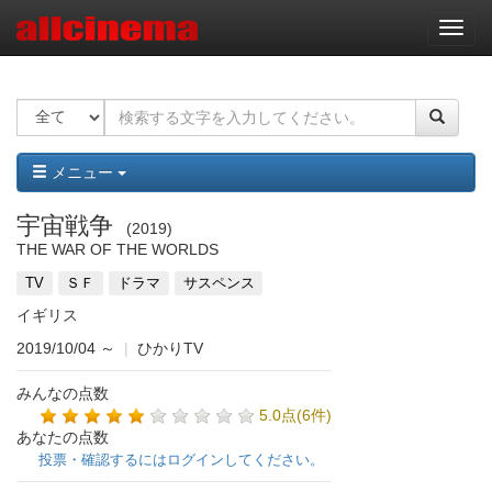
ナ
ビ
ゲ
ー
シ
ョ
ン
メニュー
宇宙戦争
2019
THE WAR OF THE WORLDS
TV
ＳＦ
ドラマ
サスペンス
イギリス
2019/10/04
～
|
ひかりTV
みんなの点数
5.0点(6件)
あなたの点数
投票・確認するにはログインしてください。