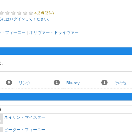
4.3点(3件)
るにはログインしてください。
ー・フィーニー
|
オリヴァー・ドライヴァー
映。
6
リンク
1
Blu-ray
1
その他
演
ネイサン・マイスター
ピーター・フィーニー