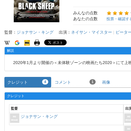
みんなの点数
あなたの点数
投票・確認す
監督：
ジョナサン・キング
出演：
ネイサン・マイスター
|
ピータ
解説
2020年1月より開催の＜未体験ゾーンの映画たち2020＞にて上
クレジット
4
コメント
1
画像
クレジット
監督
出
ジョナサン・キング