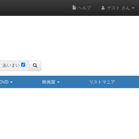
ヘルプ
ゲスト さん
あいまい
y/DVD
映画賞
リストマニア