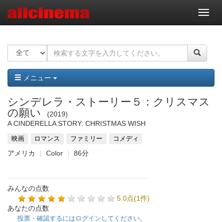
ナ
ビ
ゲ
ー
シ
ョ
ン
メニュー
シンデレラ・ストーリー５：クリスマス
の願い
2019
A CINDERELLA STORY: CHRISTMAS WISH
映画
ロマンス
ファミリー
コメディ
アメリカ
Color
86分
みんなの点数
5.0点(1件)
あなたの点数
投票・確認するにはログインしてください。