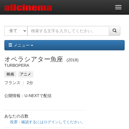
ナ
ビ
ゲ
ー
シ
ョ
ン
メニュー
オペラシアター魚座
2018
TURBOPERA
映画
アニメ
フランス
2分
公開情報：U-NEXTで配信
あなたの点数
投票・確認するにはログインしてください。