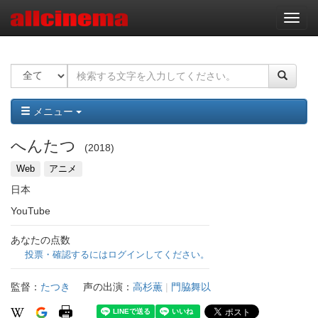
ナ
ビ
ゲ
ー
シ
ョ
ン
メニュー
へんたつ
2018
Web
アニメ
日本
YouTube
あなたの点数
投票・確認するにはログインしてください。
監督：
たつき
声の出演：
高杉薫
|
門脇舞以