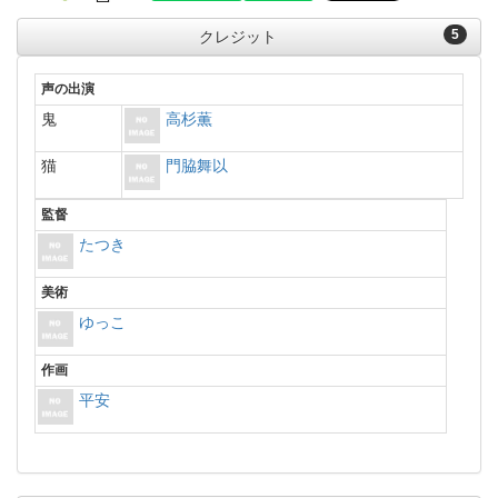
5
クレジット
声の出演
鬼
高杉薫
猫
門脇舞以
監督
たつき
美術
ゆっこ
作画
平安