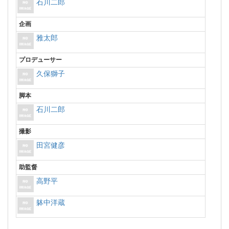
石川二郎
企画
雅太郎
プロデューサー
久保獅子
脚本
石川二郎
撮影
田宮健彦
助監督
高野平
躰中洋蔵