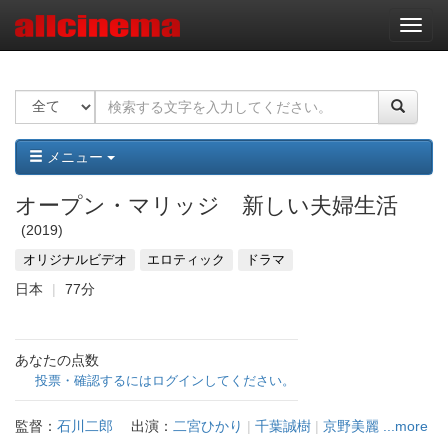
ナ
ビ
ゲ
ー
シ
ョ
ン
メニュー
オープン・マリッジ 新しい夫婦生活
2019
オリジナルビデオ
エロティック
ドラマ
日本
77分
あなたの点数
投票・確認するにはログインしてください。
監督：
石川二郎
出演：
二宮ひかり
|
千葉誠樹
|
京野美麗
...more