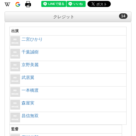
14
クレジット
出演
二宮ひかり
千葉誠樹
京野美麗
武居翼
一本橋渡
森屋実
昌信無双
監督